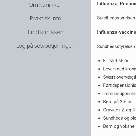
Om klinikken
Influenza, Pneum
Praktisk info
Sundhedsstyrelsen a
Find klinikken
Influenza-vaccin
Log på selvbetjeningen
Sundhedsstyrelsen a
Er fyldt 65 år.
Lever med kron
Svært overvægt
Førtidspensionis
Immunsupprimere
Børn på 2-6 år.
Gravide i 2. og 3.
Sundheds og plej
Børn og voksne m