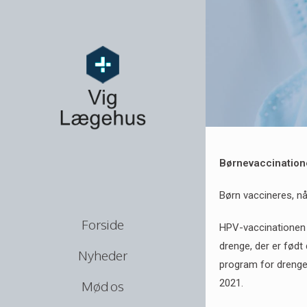
Børnevaccination
Børn vaccineres, når
Forside
HPV-vaccinationen h
drenge, der er født 
Nyheder
program for drenge 
2021.
Mød os