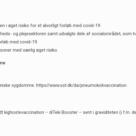
n i øget risiko for et alvorligt forløb med covid-19.
heds- og plejesektoren samt udvalgte dele af socialområdet, som har 
forløb med covid-19.
rsoner med særlig øget risiko.
ine
niske sygdomme. https//www.sst.dk/da/pneumokokvaccination
dt kighostevaccination – diTeki Booster – sent i graviditeten (i f.m. d