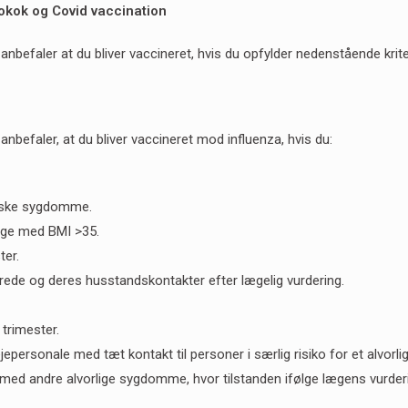
okok og Covid vaccination
nbefaler at du bliver vaccineret, hvis du opfylder nedenstående krite
e
nbefaler, at du bliver vaccineret mod influenza, hvis du:
iske sygdomme.
ige med BMI >35.
ter.
de og deres husstandskontakter efter lægelig vurdering.
 trimester.
epersonale med tæt kontakt til personer i særlig risiko for et alvorli
ed andre alvorlige sygdomme, hvor tilstanden ifølge lægens vurderin