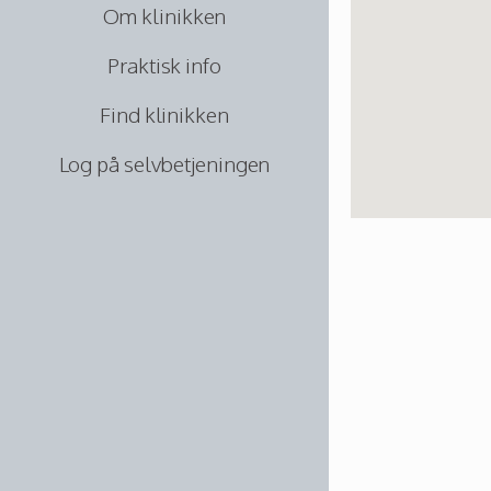
Om klinikken
Praktisk info
Find klinikken
Log på selvbetjeningen